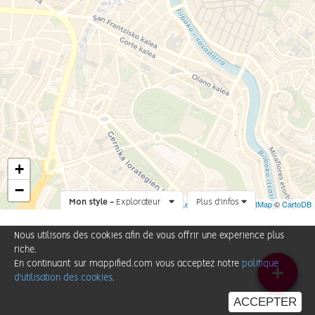
+
−
Mon style -
Explorateur
Leaflet
Plus d'infos
|
©
OpenStreetMap
©
CartoDB
Nous utilisons des cookies afin de vous offrir une experience plus
riche.
En continuant sur mappified.com vous acceptez notre
politique
d'utilisation des cookies
.