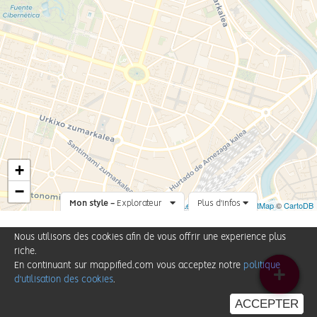
+
−
Mon style -
Explorateur
Leaflet
Plus d'infos
|
©
OpenStreetMap
©
CartoDB
Nous utilisons des cookies afin de vous offrir une experience plus
riche.
En continuant sur mappified.com vous acceptez notre
politique
d'utilisation des cookies
.