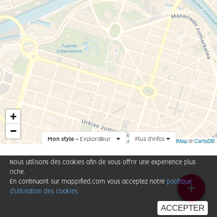
+
−
Mon style -
Explorateur
Leaflet
Plus d'infos
|
©
OpenStreetMap
©
CartoDB
Nous utilisons des cookies afin de vous offrir une experience plus
riche.
En continuant sur mappified.com vous acceptez notre
politique
d'utilisation des cookies
.