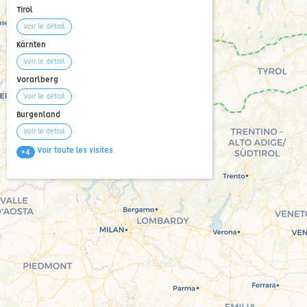
Tirol
Voir le détail
Kärnten
Voir le détail
Vorarlberg
Voir le détail
Burgenland
Voir le détail
Voir toute les visites
+4