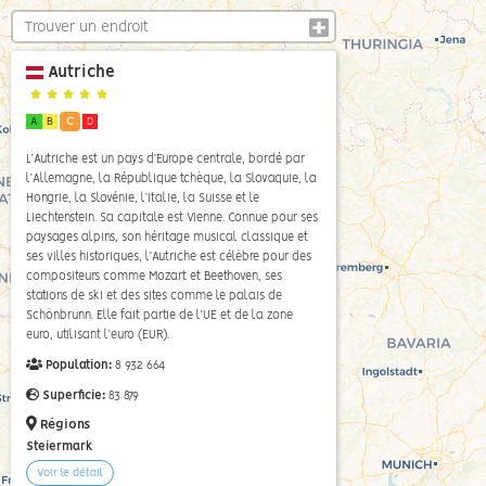
Autriche
A
B
C
D
L’Autriche est un pays d’Europe centrale, bordé par
l’Allemagne, la République tchèque, la Slovaquie, la
Hongrie, la Slovénie, l’Italie, la Suisse et le
Liechtenstein. Sa capitale est Vienne. Connue pour ses
paysages alpins, son héritage musical classique et
ses villes historiques, l’Autriche est célèbre pour des
compositeurs comme Mozart et Beethoven, ses
stations de ski et des sites comme le palais de
Schönbrunn. Elle fait partie de l’UE et de la zone
euro, utilisant l’euro (EUR).
Population:
8 932 664
Superficie:
83 879
Régions
Steiermark
Voir le détail