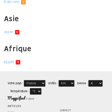
États-Unis
C
Asie
Japon
D
Afrique
Egypte
D
Votre pays :
Unités :
Devise :
Température :
Mappified
© 2025
ARTICLES
CONTACT