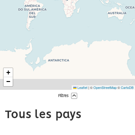
+
−
Leaflet
|
©
OpenStreetMap
©
CartoDB
Filtres
Tous les pays