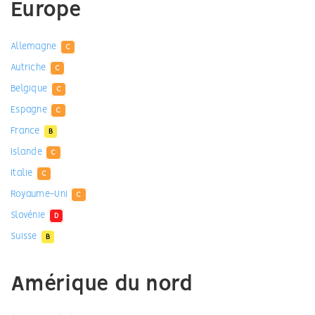
Europe
Allemagne
C
Autriche
C
Belgique
C
Espagne
C
France
B
Islande
C
Italie
C
Royaume-Uni
C
Slovénie
D
Suisse
B
Amérique du nord