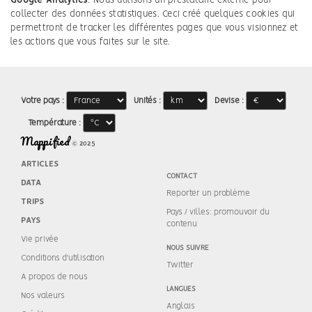
Google Analytics
: Nous utilisons un prestataire externe pour
collecter des données statistiques. Ceci créé quelques cookies qui
permettront de tracker les différentes pages que vous visionnez et
les actions que vous faites sur le site.
Votre pays :
Unités :
Devise :
Température :
Mappified
© 2025
ARTICLES
CONTACT
DATA
Reporter un problème
TRIPS
Pays / villes: promouvoir du
PAYS
contenu
Vie privée
NOUS SUIVRE
Conditions d'utilisation
Twitter
A propos de nous
LANGUES
Nos valeurs
Anglais