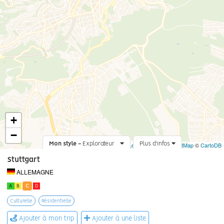
+
−
Mon style -
Explorateur
Leaflet
Plus d'infos
|
©
OpenStreetMap
©
CartoDB
Stuttgart
ALLEMAGNE
A
B
C
D
Culturelle
Résidentielle
Ajouter à mon trip
Ajouter à une liste