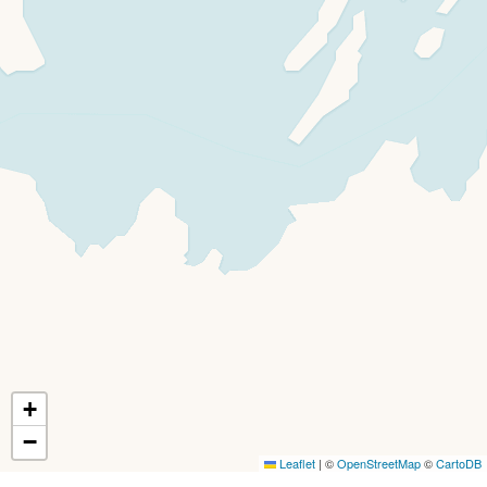
+
−
Leaflet
|
©
OpenStreetMap
©
CartoDB