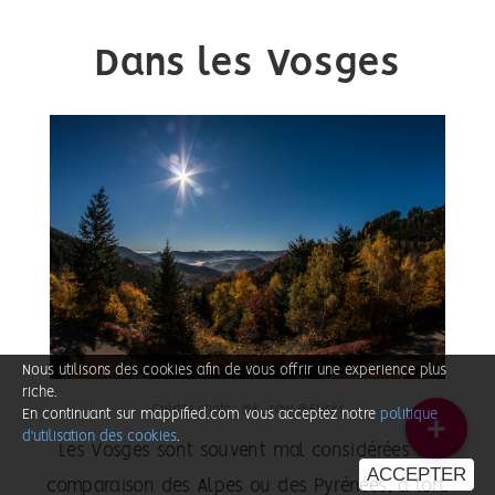
Dans les Vosges
Nous utilisons des cookies afin de vous offrir une experience plus
riche.
Crédits photo : @k_raw @Flickr
En continuant sur mappified.com vous acceptez notre
politique
d'utilisation des cookies
.
Les Vosges sont souvent mal considérées en
comparaison des Alpes ou des Pyrénées, à tort.