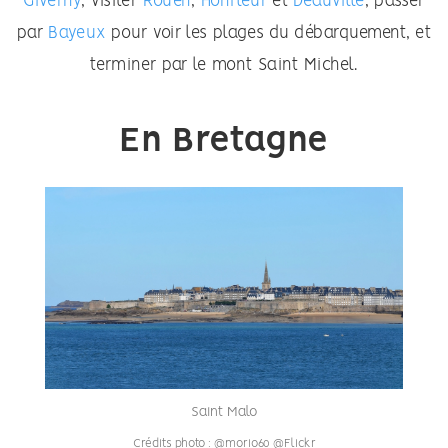
Giverny
, visiter
Rouen
,
Honfleur
et
Deauville
, passer
par
Bayeux
pour voir les plages du débarquement, et
terminer par le mont Saint Michel.
En Bretagne
Saint Malo
Crédits photo : @morio60 @Flickr