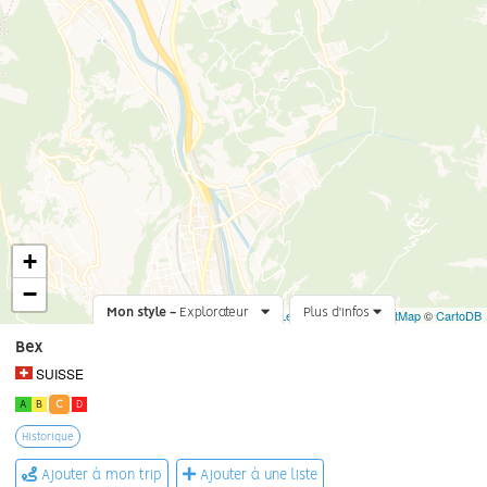
+
−
Mon style -
Explorateur
Leaflet
Plus d'infos
|
©
OpenStreetMap
©
CartoDB
Bex
SUISSE
A
B
C
D
Historique
Ajouter à mon trip
Ajouter à une liste