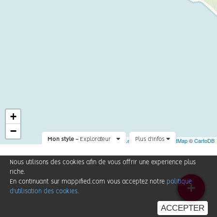
+
−
Mon style -
Explorateur
Leaflet
Plus d'infos
|
©
OpenStreetMap
©
CartoDB
Nous utilisons des cookies afin de vous offrir une experience plus
riche.
En continuant sur mappified.com vous acceptez notre
politique
d'utilisation des cookies
.