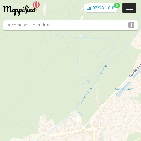
Mappified
0
07/08
-
0 €
Toggl
navig