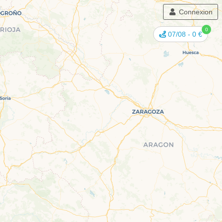
Connexion
0
07/08
-
0 €