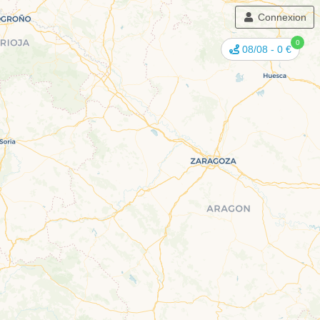
Connexion
0
08/08
-
0 €