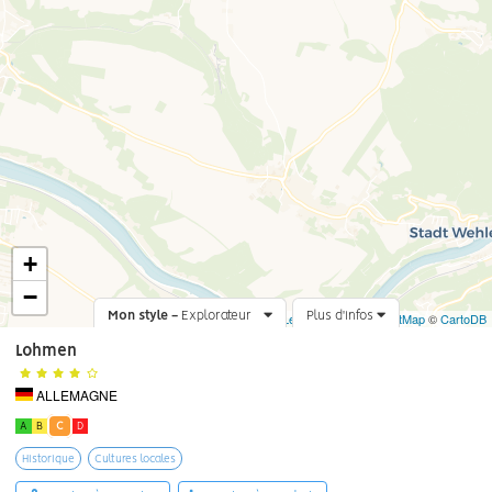
+
−
Mon style -
Explorateur
Leaflet
Plus d'infos
|
©
OpenStreetMap
©
CartoDB
Lohmen
ALLEMAGNE
A
B
C
D
Historique
Cultures locales