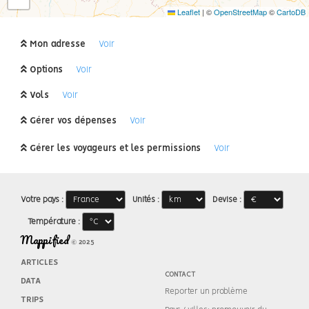
Leaflet
|
©
OpenStreetMap
©
CartoDB
Mon adresse
Voir
Options
Voir
Vols
Voir
Gérer vos dépenses
Voir
Gérer les voyageurs et les permissions
Voir
Votre pays :
Unités :
Devise :
Température :
Mappified
© 2025
ARTICLES
CONTACT
DATA
Reporter un problème
TRIPS