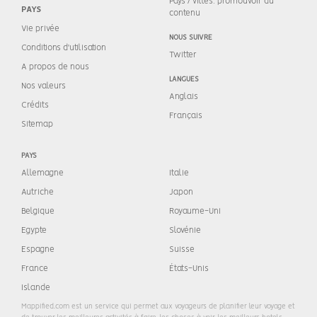
Pays / villes: promouvoir du
PAYS
contenu
Vie privée
NOUS SUIVRE
Conditions d'utilisation
Twitter
A propos de nous
LANGUES
Nos valeurs
Anglais
Crédits
Français
Sitemap
PAYS
Allemagne
Italie
Autriche
Japon
Belgique
Royaume-Uni
Egypte
Slovénie
Espagne
Suisse
France
États-Unis
Islande
Mappified.com est un service qui permet aux voyageurs de planifier leur voyage et